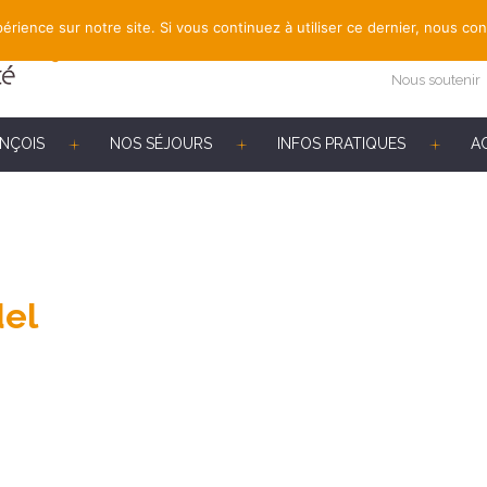
érience sur notre site. Si vous continuez à utiliser ce dernier, nous co
Nous soutenir
ANÇOIS
NOS SÉJOURS
INFOS PRATIQUES
A
el