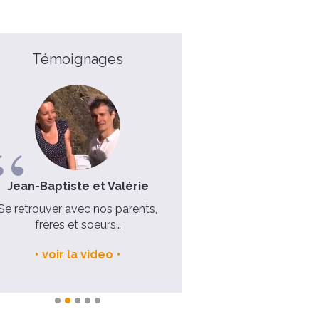
Témoignages
Jean-Baptiste et Valérie
Agnès et Claire
Se retrouver avec nos parents,
Un esprit de fraternité qui 
frères et soeurs…
plait
voir la video
voir la video